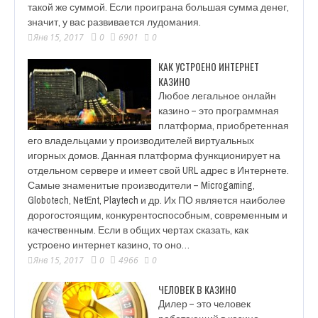
такой же суммой. Если проиграна большая сумма денег,
значит, у вас развивается лудомания.
Янв 15, 2017
0
6901
0
КАК УСТРОЕНО ИНТЕРНЕТ
КАЗИНО
Любое легальное онлайн
казино – это программная
платформа, приобретенная
его владельцами у производителей виртуальных
игорных домов. Данная платформа функционирует на
отдельном сервере и имеет свой URL адрес в Интернете.
Самые знаменитые производители – Microgaming,
Globotech, NetEnt, Playtech и др. Их ПО является наиболее
дорогостоящим, конкурентоспособным, современным и
качественным. Если в общих чертах сказать, как
устроено интернет казино, то оно…
Янв 15, 2017
0
4966
0
ЧЕЛОВЕК В КАЗИНО
Дилер – это человек