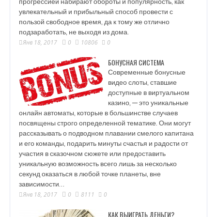
прогрессией набирают обороты и популярность, как
увлекательный и прибыльный способ провести с
пользой свободное время, да к тому же отлично
подзаработать, не выходя из дома.
Янв 18, 2017
0
10806
0
БОНУСНАЯ СИСТЕМА
Современные бонусные
видео слоты, ставшие
доступные в виртуальном
казино, — это уникальные
онлайн автоматы, которые в большинстве случаев
посвящены строго определенной тематике. Они могут
рассказывать о подводном плавании смелого капитана
и его команды, подарить минуты счастья и радости от
участия в сказочном сюжете или предоставить
уникальную возможность всего лишь за несколько
секунд оказаться в любой точке планеты, вне
зависимости…
Янв 18, 2017
0
8111
0
КАК ВЫИГРАТЬ ДЕНЬГИ?