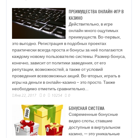
ПРЕИМУЩЕСТВА ОНЛАЙН-ИГР В
КАЗИНО
Действительно, в игре
онлайн много ощутимых
преимуществ. Во-первых,
это выгодно. Регистрация в подобных проектах
практически всегда проста и бонусы за неё полагаются
каждому новому пользователю системы. Размер бонуса,
конечно, зависит от политики заведения, от его
репутации, возможностей, а также от условий
проведения всевозможных акций. Во-вторых, играть в
игры на деньги в онлайн-казино – это просто. Также
необходимо отметить сравнительно…
Янв 22, 2017
0
10254
0
БОНУСНАЯ СИСТЕМА
Современные бонусные
видео слоты, ставшие
доступные в виртуальном
казино, — это уникальные