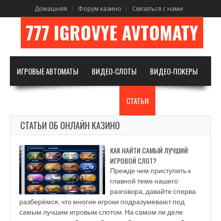
Домашняя
Форум казино
Связаться с нами
777 IGROVYE AVTOMATY
ИГРОВЫЕ АВТОМАТЫ
ВИДЕО-СЛОТЫ
ВИДЕО-ПОКЕРЫ
ИГРЫ КАЗИНО
КАЗИНО
СТАТЬИ
СТАТЬИ ОБ ОНЛАЙН КАЗИНО
КАК НАЙТИ САМЫЙ ЛУЧШИЙ
ИГРОВОЙ СЛОТ?
Прежде чем приступить к
главной теме нашего
разговора, давайте сперва
разберёмся, что многие игроки подразумевают под
самым лучшим игровым слотом. На самом ли деле