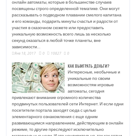
онлайн автоматы, которые в большинстве случаев
посвящены строго определенной тематике. Они могут
рассказывать о подводном плавании смелого капитана
и его команды, подарить минуты счастья и радости от
участия в сказочном сюжете или предоставить
уникальную возможность всего лишь за несколько
секунд оказаться в любой точке планеты, вне
зависимости…
Янв 18, 2017
0
10827
0
КАК ВЫИГРАТЬ ДЕНЬГИ?
Интересные, необычные и
уникальные по своим
возможностям игровые
автоматы, сегодня
привлекают внимание огромного количества
продвинутых пользователей сети Интернет. И если одни
посетители портала заходят сюда с целью
элементарного ознакомления с еще одним
развивающимся направлением, действующим в онлайн
режиме, то другие преследуют исключительно
материальные цели. И это неудивительно, так как сотни