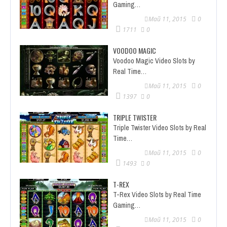
Gaming…
Май 11, 2015
0
1711
0
VOODOO MAGIC
Voodoo Magic Video Slots by
Real Time…
Май 11, 2015
0
1397
0
TRIPLE TWISTER
Triple Twister Video Slots by Real
Time…
Май 11, 2015
0
1493
0
T-REX
T-Rex Video Slots by Real Time
Gaming…
Май 11, 2015
0