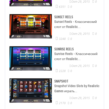
Окт 29, 2015
0
6351
0
SUNSET REELS
Sunset Reels - Классический
слот от Realistic…
Окт 29, 2015
0
3248
0
SUNRISE REELS
Sunrise Reels - Классический
слот от Realistic…
Окт 29, 2015
0
2228
0
SNAPSHOT
Snapshot Video Slots by Realistic
Games играть…
Окт 29, 2015
0
2170
0