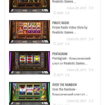
Realistic Games…
Окт 29, 2015
0
2949
0
PIRATE RADIO
Pirate Radio Video Slots by
Realistic Games…
Окт 29, 2015
0
2227
0
PENTAGRAM
Pentagram - Классический
слот от Realistic Games…
Окт 29, 2015
0
2071
0
OVER THE RAINBOW
Over the Rainbow -
Классический слот от…
Окт 29, 2015
0