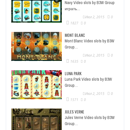
Navy Video slots by B3W Group
играть…
Июл 2, 2015
0
1827
0
MONT BLANC
Mont Blanc Video slots by B3W
Group…
Июл 2, 2015
0
1635
0
LUNA PARK
Luna Park Video slots by B3W
Group…
Июл 2, 2015
0
1571
0
JULES VERNE
Jules Verne Video slots by B3W
Group…