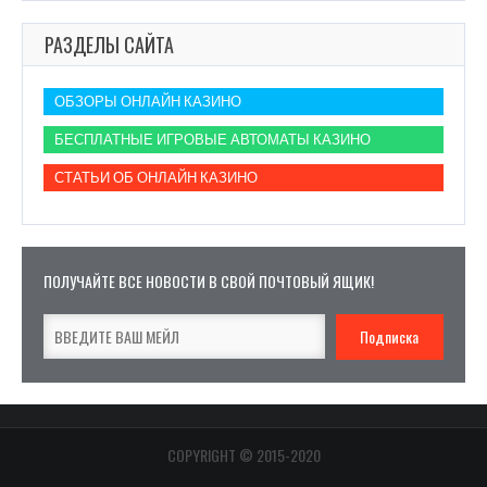
РАЗДЕЛЫ САЙТА
ОБЗОРЫ ОНЛАЙН КАЗИНО
БЕСПЛАТНЫЕ ИГРОВЫЕ АВТОМАТЫ КАЗИНО
СТАТЬИ ОБ ОНЛАЙН КАЗИНО
ПОЛУЧАЙТЕ ВСЕ НОВОСТИ В СВОЙ ПОЧТОВЫЙ ЯЩИК!
COPYRIGHT © 2015-2020