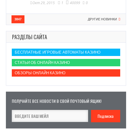
Окт 29, 2015
1
40099
0
ДРУГИЕ НОВИНКИ
3847
РАЗДЕЛЫ САЙТА
БЕСПЛАТНЫЕ ИГРОВЫЕ АВТОМАТЫ КАЗИНО
СТАТЬИ ОБ ОНЛАЙН КАЗИНО
ОБЗОРЫ ОНЛАЙН КАЗИНО
ПОЛУЧАЙТЕ ВСЕ НОВОСТИ В СВОЙ ПОЧТОВЫЙ ЯЩИК!