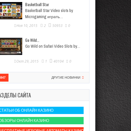
Basketball Star
Basketball Star Video slots by
Microgaming играть…
Ноя 10, 2015
2
50953
0
Go Wild…
Go Wild on Safari Video Slots by…
Окт 29, 2015
1
40104
0
ДРУГИЕ НОВИНКИ
3847
АЗДЕЛЫ САЙТА
СТАТЬИ ОБ ОНЛАЙН КАЗИНО
ОБЗОРЫ ОНЛАЙН КАЗИНО
БЕСПЛАТНЫЕ ИГРОВЫЕ АВТОМАТЫ КАЗИНО