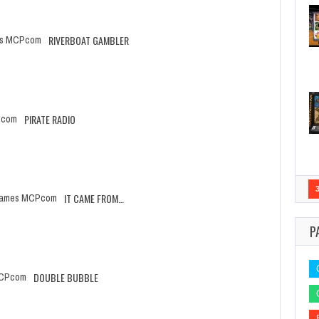
RIVERBOAT GAMBLER
PIRATE RADIO
IT CAME FROM…
Р
DOUBLE BUBBLE