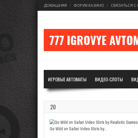
ДОМАШНЯЯ
ФОРУМ КАЗИНО
СВЯЗАТЬСЯ С
777 IGROVYE AVTO
ИГРОВЫЕ АВТОМАТЫ
ВИДЕО-СЛОТЫ
ВИ
20
Go Wild on Safari Video Slots by…