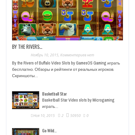
BY THE RIVERS…
Ноябрь 10, 2015,
Комментариев
к
нет
записи
By the Rivers of Buffalo Video Slots by GamesOS Gaming играть
By the
бесплатно. Обзоры и рейтинги от реальных игроков.
Rivers
Скриншоты…
of
Buffalo
Basketball Star
Basketball Star Video slots by Microgaming
играть…
Ноя 10, 2015
2
50950
0
Go Wild…