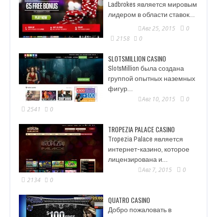
Ladbrokes является мировым
лидером в области ставок…
Авг 25, 2015
0
2158
0
SLOTSMILLION CASINO
SlotsMillion была создана
группой опытных наземных
фигур…
Авг 10, 2015
0
2541
0
TROPEZIA PALACE CASINO
Tropezia Palace является
интернет-казино, которое
лицензирована и…
Авг 7, 2015
0
2134
0
QUATRO CASINO
Добро пожаловать в