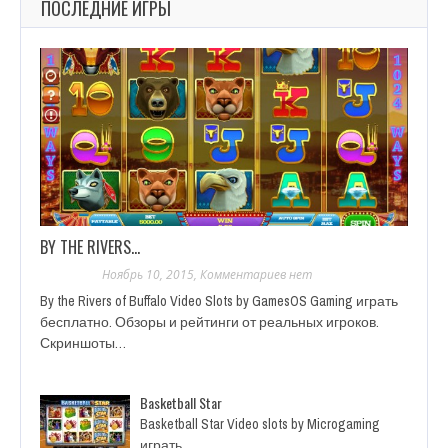
ПОСЛЕДНИЕ ИГРЫ
BY THE RIVERS…
Ноябрь 10, 2015,
Комментариев
к
нет
записи
By the Rivers of Buffalo Video Slots by GamesOS Gaming играть
By the
бесплатно. Обзоры и рейтинги от реальных игроков.
Rivers
Скриншоты…
of
Buffalo
Basketball Star
Basketball Star Video slots by Microgaming
играть…