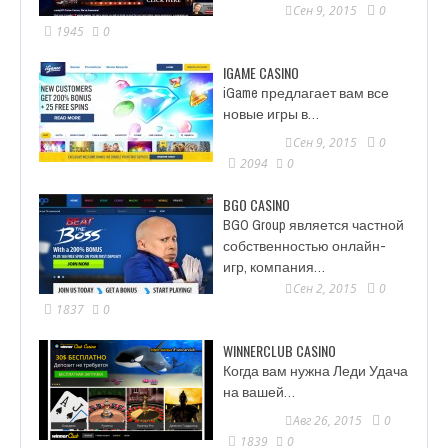
Сен 9, 2015
0
1945
0
IGAME CASINO
iGame предлагает вам все
новые игры в…
Сен 9, 2015
0
2094
0
BGO CASINO
BGO Group является частной
собственностью онлайн-
игр, компания…
Сен 2, 2015
0
1837
0
WINNERCLUB CASINO
Когда вам нужна Леди Удача
на вашей…
Авг 26, 2015
0
1839
0