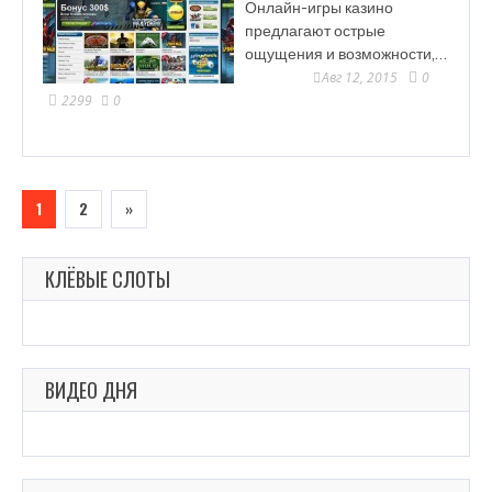
Онлайн-игры казино
предлагают острые
ощущения и возможности,…
Авг 12, 2015
0
2299
0
1
2
»
КЛЁВЫЕ СЛОТЫ
ВИДЕО ДНЯ