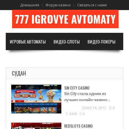
Домашняя
Форум казино
Связаться с нами
777 IGROVYE AVTOMATY
ИГРОВЫЕ АВТОМАТЫ
ВИДЕО-СЛОТЫ
ВИДЕО-ПОКЕРЫ
ИГРЫ КАЗИНО
КАЗИНО
СТАТЬИ
СУДАН
SIN CITY CASINO
Sin City стала одним из
лучших онлайн-казино…
Окт 14, 2015
0
4309
0
REDSLOTS CASINO