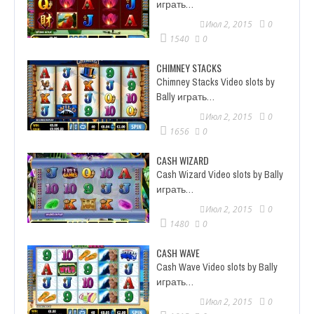
играть…
Июл 2, 2015
0
1540
0
CHIMNEY STACKS
Chimney Stacks Video slots by
Bally играть…
Июл 2, 2015
0
1656
0
CASH WIZARD
Cash Wizard Video slots by Bally
играть…
Июл 2, 2015
0
1480
0
CASH WAVE
Cash Wave Video slots by Bally
играть…
Июл 2, 2015
0