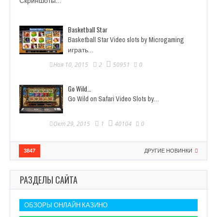
Скриншоты…
of
Buffalo
Basketball Star
Basketball Star Video slots by Microgaming
играть…
Ноя 10, 2015
2
50951
0
Go Wild…
Go Wild on Safari Video Slots by…
Окт 29, 2015
1
40104
0
ДРУГИЕ НОВИНКИ
3847
РАЗДЕЛЫ САЙТА
ОБЗОРЫ ОНЛАЙН КАЗИНО