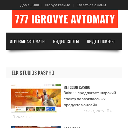
Домашняя
Форум казино
Связаться с нами
777 IGROVYE AVTOMATY
ИГРОВЫЕ АВТОМАТЫ
ВИДЕО-СЛОТЫ
ВИДЕО-ПОКЕРЫ
ИГРЫ КАЗИНО
КАЗИНО
СТАТЬИ
ELK STUDIOS КАЗИНО
BETSSON CASINO
Betsson предлагает широкий
спектр первоклассных
продуктов онлайн…
Сен 21, 2015
0
2677
0