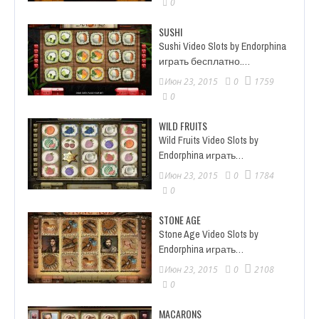
0
SUSHI
Sushi Video Slots by Endorphina
играть бесплатно.…
Июн 23, 2015
0
1759
0
WILD FRUITS
Wild Fruits Video Slots by
Endorphina играть…
Июн 23, 2015
0
1784
0
STONE AGE
Stone Age Video Slots by
Endorphina играть…
Июн 23, 2015
0
2108
0
MACARONS