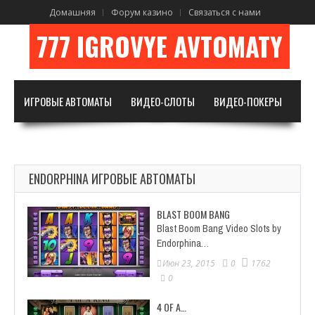
Домашняя
Форум казино
Связаться с нами
777 IGROVYE AVTOMATY
ИГРОВЫЕ АВТОМАТЫ
ВИДЕО-СЛОТЫ
ВИДЕО-ПОКЕРЫ
ИГРЫ КАЗИНО
КАЗИНО
СТАТЬИ
ENDORPHINA ИГРОВЫЕ АВТОМАТЫ
BLAST BOOM BANG
Blast Boom Bang Video Slots by
Endorphina…
Июн 23, 2015
0
1762
0
4 OF A…