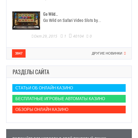
Go Wild…
Go Wild on Safari Video Slots by…
Окт 29, 2015
1
40104
0
ДРУГИЕ НОВИНКИ
3847
РАЗДЕЛЫ САЙТА
СТАТЬИ ОБ ОНЛАЙН КАЗИНО
БЕСПЛАТНЫЕ ИГРОВЫЕ АВТОМАТЫ КАЗИНО
ОБЗОРЫ ОНЛАЙН КАЗИНО