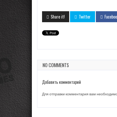
Share it!
Twitter
Facebo
NO COMMENTS
Добавить комментарий
Для отправки комментария вам необходим