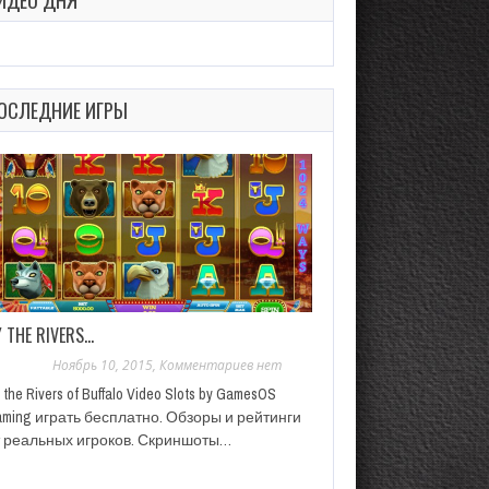
ОСЛЕДНИЕ ИГРЫ
Y THE RIVERS…
Ноябрь 10, 2015,
Комментариев
к записи By
нет
the Rivers of
 the Rivers of Buffalo Video Slots by GamesOS
Buffalo
ming играть бесплатно. Обзоры и рейтинги
т реальных игроков. Скриншоты…