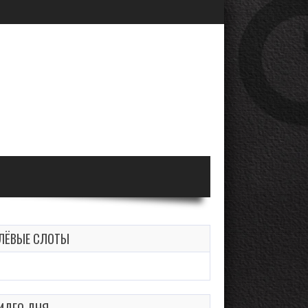
ЛЁВЫЕ СЛОТЫ
ИДЕО ДНЯ