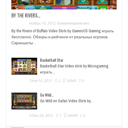
BY THE RIVERS…
Ноябрь 10, 2015,
Комментариев
к
нет
записи
By the Rivers of Buffalo Video Slots by GamesOS Gaming играть
By the
бесплатно. Обзоры и рейтинги от реальных игроков.
Rivers
Скриншоты…
of
Buffalo
Basketball Star
Basketball Star Video slots by Microgaming
играть…
Ноя 10, 2015
2
50945
0
Go Wild…
Go Wild on Safari Video Slots by…
Окт 29, 2015
1
40099
0