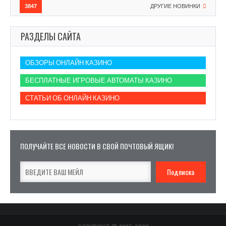
ДРУГИЕ НОВИНКИ
3847
РАЗДЕЛЫ САЙТА
ОБЗОРЫ ОНЛАЙН КАЗИНО
БЕСПЛАТНЫЕ ИГРОВЫЕ АВТОМАТЫ КАЗИНО
СТАТЬИ ОБ ОНЛАЙН КАЗИНО
ПОЛУЧАЙТЕ ВСЕ НОВОСТИ В СВОЙ ПОЧТОВЫЙ ЯЩИК!