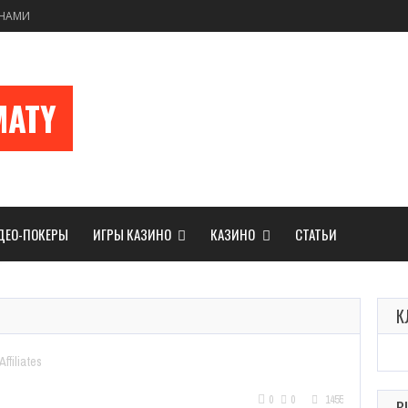
 НАМИ
MATY
ДЕО-ПОКЕРЫ
ИГРЫ КАЗИНО
КАЗИНО
СТАТЬИ
К
Affiliates
0
0
1455
В