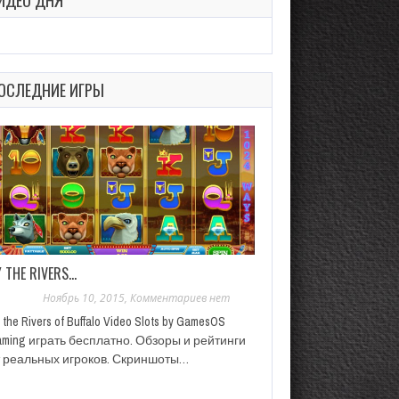
ОСЛЕДНИЕ ИГРЫ
Y THE RIVERS…
Ноябрь 10, 2015,
Комментариев
к записи By
нет
the Rivers of
 the Rivers of Buffalo Video Slots by GamesOS
Buffalo
ming играть бесплатно. Обзоры и рейтинги
т реальных игроков. Скриншоты…