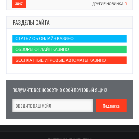
ДРУГИЕ НОВИНКИ
3847
РАЗДЕЛЫ САЙТА
СТАТЬИ ОБ ОНЛАЙН КАЗИНО
ОБЗОРЫ ОНЛАЙН КАЗИНО
БЕСПЛАТНЫЕ ИГРОВЫЕ АВТОМАТЫ КАЗИНО
ПОЛУЧАЙТЕ ВСЕ НОВОСТИ В СВОЙ ПОЧТОВЫЙ ЯЩИК!