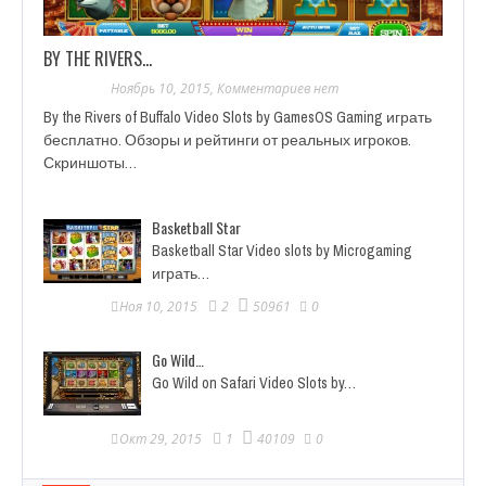
BY THE RIVERS…
Ноябрь 10, 2015,
Комментариев
к
нет
записи
By the Rivers of Buffalo Video Slots by GamesOS Gaming играть
By the
бесплатно. Обзоры и рейтинги от реальных игроков.
Rivers
Скриншоты…
of
Buffalo
Basketball Star
Basketball Star Video slots by Microgaming
играть…
Ноя 10, 2015
2
50961
0
Go Wild…
Go Wild on Safari Video Slots by…
Окт 29, 2015
1
40109
0