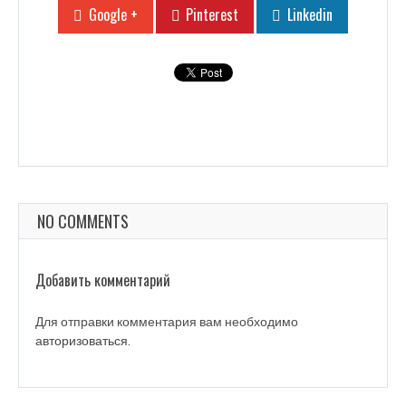
Google +
Pinterest
Linkedin
NO COMMENTS
Добавить комментарий
Для отправки комментария вам необходимо
авторизоваться
.