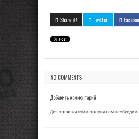
Share it!
Twitter
Facebo
NO COMMENTS
Добавить комментарий
Для отправки комментария вам необходим