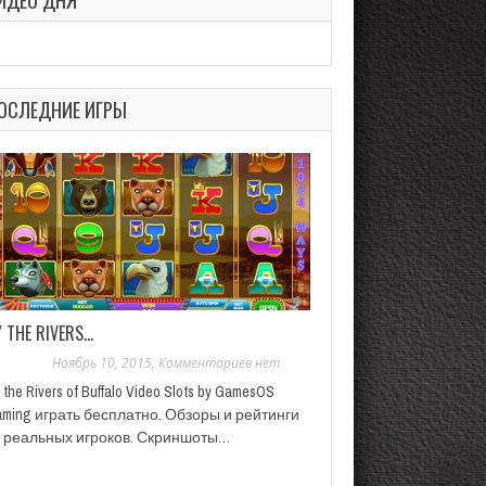
ОСЛЕДНИЕ ИГРЫ
Y THE RIVERS…
Ноябрь 10, 2015,
Комментариев
к записи By
нет
the Rivers of
 the Rivers of Buffalo Video Slots by GamesOS
Buffalo
ming играть бесплатно. Обзоры и рейтинги
т реальных игроков. Скриншоты…