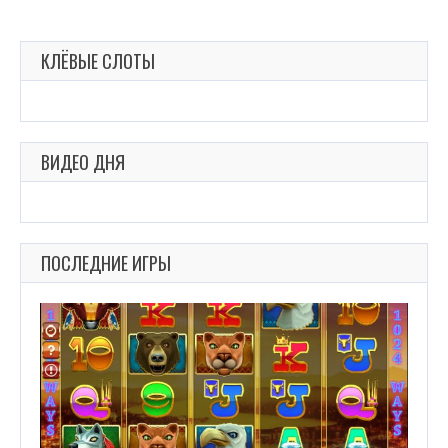
КЛЁВЫЕ СЛОТЫ
ВИДЕО ДНЯ
ПОСЛЕДНИЕ ИГРЫ