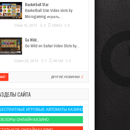
Basketball Star
Basketball Star Video slots by
Microgaming играть…
Ноя 10, 2015
2
50953
0
Go Wild…
Go Wild on Safari Video Slots by…
Окт 29, 2015
1
40104
0
ДРУГИЕ НОВИНКИ
3847
АЗДЕЛЫ САЙТА
БЕСПЛАТНЫЕ ИГРОВЫЕ АВТОМАТЫ КАЗИНО
ОБЗОРЫ ОНЛАЙН КАЗИНО
СТАТЬИ ОБ ОНЛАЙН КАЗИНО