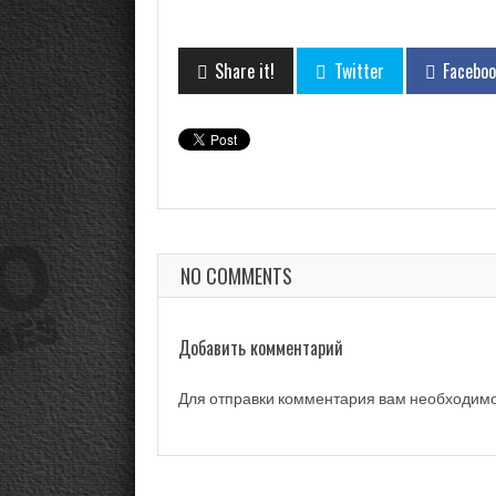
Share it!
Twitter
Facebo
NO COMMENTS
Добавить комментарий
Для отправки комментария вам необходим