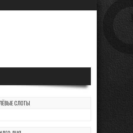
ЛЁВЫЕ СЛОТЫ
ИДЕО ДНЯ