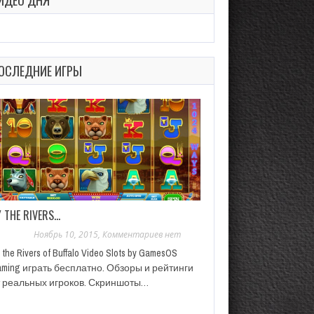
ОСЛЕДНИЕ ИГРЫ
Y THE RIVERS…
Ноябрь 10, 2015,
Комментариев
к записи By
нет
the Rivers of
 the Rivers of Buffalo Video Slots by GamesOS
Buffalo
ming играть бесплатно. Обзоры и рейтинги
т реальных игроков. Скриншоты…