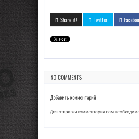
Share it!
Twitter
Facebo
NO COMMENTS
Добавить комментарий
Для отправки комментария вам необходим