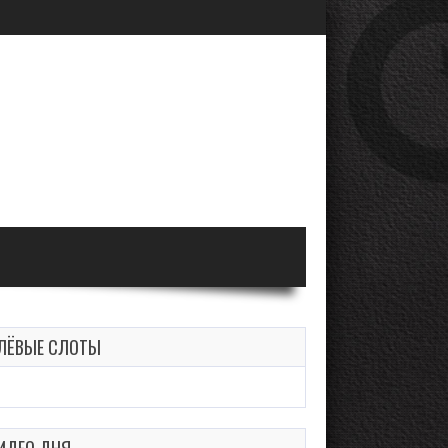
ЛЁВЫЕ СЛОТЫ
ИДЕО ДНЯ