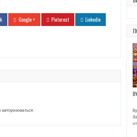
ok
Google +
Pinterest
Linkedin
П
B
о
авторизоваться
.
By
Ga
о