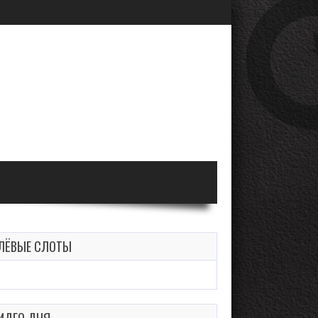
ЛЁВЫЕ СЛОТЫ
ИДЕО ДНЯ