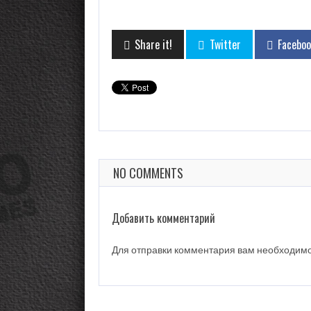
Share it!
Twitter
Facebo
NO COMMENTS
Добавить комментарий
Для отправки комментария вам необходим