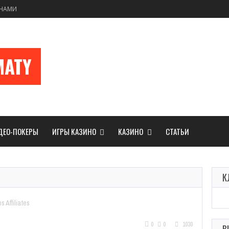
 НАМИ
MATY
ДЕО-ПОКЕРЫ
ИГРЫ КАЗИНО
КАЗИНО
СТАТЬИ
К
s Affiliates
0
0
1030
В