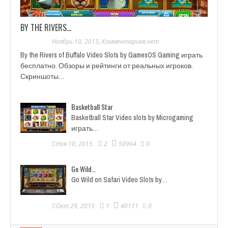
BY THE RIVERS…
Ноябрь 10, 2015,
Комментариев
к
нет
записи
By the Rivers of Buffalo Video Slots by GamesOS Gaming играть
By the
бесплатно. Обзоры и рейтинги от реальных игроков.
Rivers
Скриншоты…
of
Buffalo
Basketball Star
Basketball Star Video slots by Microgaming
играть…
Ноя 10, 2015
2
50964
0
Go Wild…
Go Wild on Safari Video Slots by…
Окт 29, 2015
1
40111
0