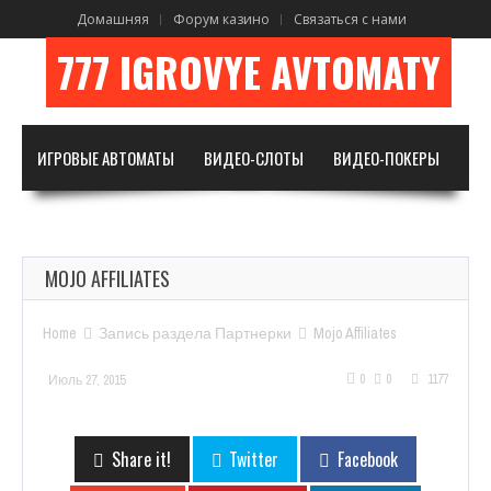
Домашняя
Форум казино
Связаться с нами
777 IGROVYE AVTOMATY
ИГРОВЫЕ АВТОМАТЫ
ВИДЕО-СЛОТЫ
ВИДЕО-ПОКЕРЫ
ИГРЫ КАЗИНО
КАЗИНО
СТАТЬИ
MOJO AFFILIATES
Home
Запись раздела Партнерки
Mojo Affiliates


0
0
1177
Июль 27, 2015
Share it!
Twitter
Facebook