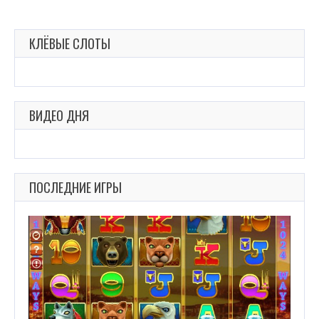
КЛЁВЫЕ СЛОТЫ
ВИДЕО ДНЯ
ПОСЛЕДНИЕ ИГРЫ