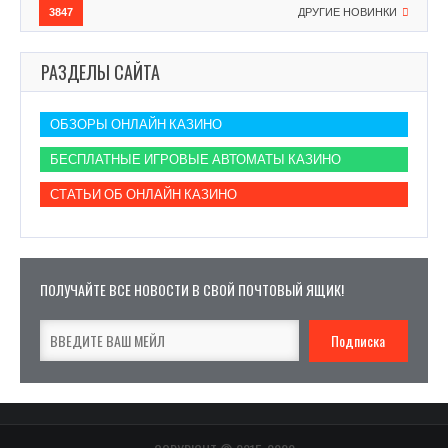
ДРУГИЕ НОВИНКИ
3847
РАЗДЕЛЫ САЙТА
ОБЗОРЫ ОНЛАЙН КАЗИНО
БЕСПЛАТНЫЕ ИГРОВЫЕ АВТОМАТЫ КАЗИНО
СТАТЬИ ОБ ОНЛАЙН КАЗИНО
ПОЛУЧАЙТЕ ВСЕ НОВОСТИ В СВОЙ ПОЧТОВЫЙ ЯЩИК!