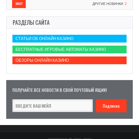
ДРУГИЕ НОВИНКИ
3847
РАЗДЕЛЫ САЙТА
СТАТЬИ ОБ ОНЛАЙН КАЗИНО
БЕСПЛАТНЫЕ ИГРОВЫЕ АВТОМАТЫ КАЗИНО
ОБЗОРЫ ОНЛАЙН КАЗИНО
ПОЛУЧАЙТЕ ВСЕ НОВОСТИ В СВОЙ ПОЧТОВЫЙ ЯЩИК!