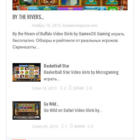
BY THE RIVERS…
Ноябрь 10, 2015,
Комментариев
к
нет
записи
By the Rivers of Buffalo Video Slots by GamesOS Gaming играть
By the
бесплатно. Обзоры и рейтинги от реальных игроков.
Rivers
Скриншоты…
of
Buffalo
Basketball Star
Basketball Star Video slots by Microgaming
играть…
Ноя 10, 2015
2
50946
0
Go Wild…
Go Wild on Safari Video Slots by…
Окт 29, 2015
1
40099
0