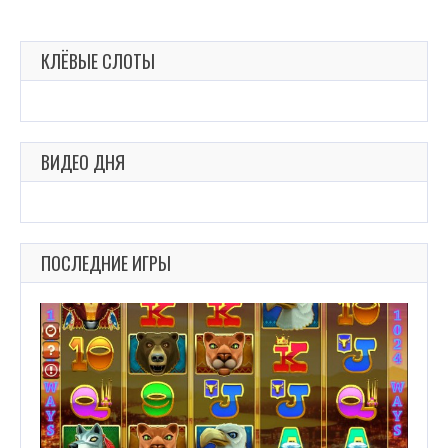
КЛЁВЫЕ СЛОТЫ
ВИДЕО ДНЯ
ПОСЛЕДНИЕ ИГРЫ