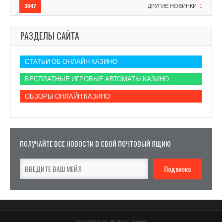
ДРУГИЕ НОВИНКИ
3847
РАЗДЕЛЫ САЙТА
СТАТЬИ ОБ ОНЛАЙН КАЗИНО
БЕСПЛАТНЫЕ ИГРОВЫЕ АВТОМАТЫ КАЗИНО
ОБЗОРЫ ОНЛАЙН КАЗИНО
ПОЛУЧАЙТЕ ВСЕ НОВОСТИ В СВОЙ ПОЧТОВЫЙ ЯЩИК!