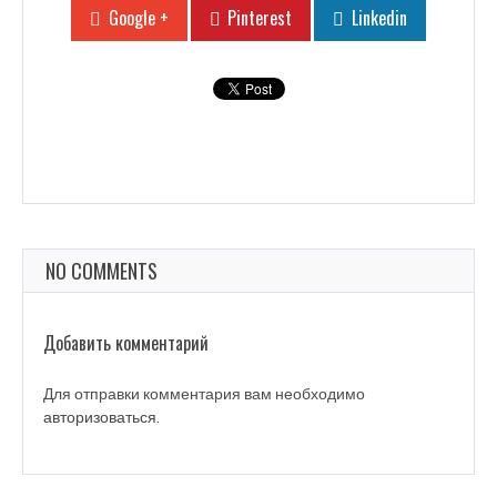
Google +
Pinterest
Linkedin
NO COMMENTS
Добавить комментарий
Для отправки комментария вам необходимо
авторизоваться
.