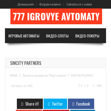
Домашняя
Форум казино
Связаться с нами
777 IGROVYE AVTOMATY
ИГРОВЫЕ АВТОМАТЫ
ВИДЕО-СЛОТЫ
ВИДЕО-ПОКЕРЫ
ИГРЫ КАЗИНО
КАЗИНО
СТАТЬИ
SINCITY PARTNERS
Home
Запись раздела Партнерки
SinCity Partners


0
0
1300
Октябрь 14, 2015
Share it!
Twitter
Facebook