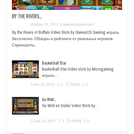
BY THE RIVERS…
Ноябрь 10, 2015,
Комментариев
к
нет
записи
By the Rivers of Buffalo Video Slots by GamesOS Gaming играть
By the
бесплатно. Обзоры и рейтинги от реальных игроков.
Rivers
Скриншоты…
of
Buffalo
Basketball Star
Basketball Star Video slots by Microgaming
играть…
Ноя 10, 2015
2
50945
0
Go Wild…
Go Wild on Safari Video Slots by…
Окт 29, 2015
1
40099
0