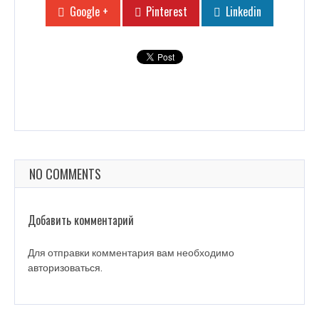
Google +
Pinterest
Linkedin
NO COMMENTS
Добавить комментарий
Для отправки комментария вам необходимо
авторизоваться
.