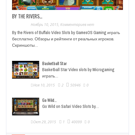
BY THE RIVERS…
Ноябрь 10, 2015,
Комментариев
к
нет
записи
By the Rivers of Buffalo Video Slots by GamesOS Gaming играть
By the
бесплатно. Обзоры и рейтинги от реальных игроков.
Rivers
Скриншоты…
of
Buffalo
Basketball Star
Basketball Star Video slots by Microgaming
играть…
Ноя 10, 2015
2
50946
0
Go Wild…
Go Wild on Safari Video Slots by…
Окт 29, 2015
1
40099
0