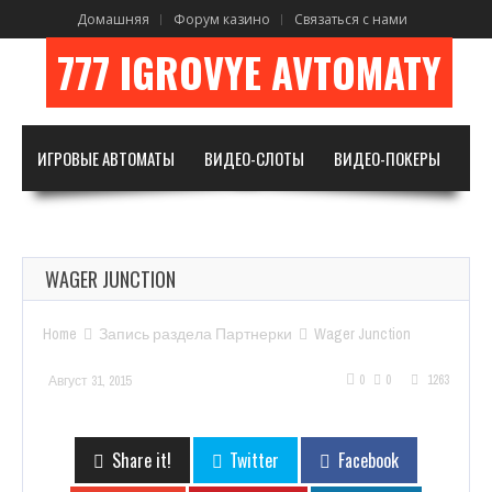
Домашняя
Форум казино
Связаться с нами
777 IGROVYE AVTOMATY
ИГРОВЫЕ АВТОМАТЫ
ВИДЕО-СЛОТЫ
ВИДЕО-ПОКЕРЫ
ИГРЫ КАЗИНО
КАЗИНО
СТАТЬИ
WAGER JUNCTION
Home
Запись раздела Партнерки
Wager Junction


0
0
1263
Август 31, 2015
Share it!
Twitter
Facebook