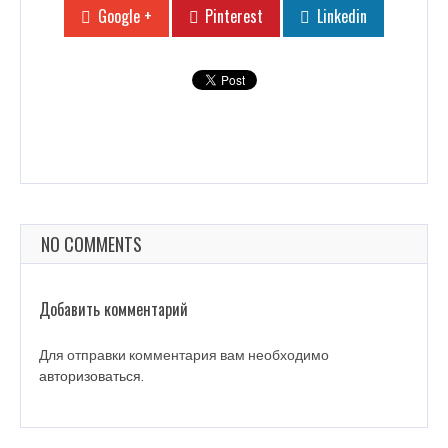
Google +
Pinterest
Linkedin
NO COMMENTS
Добавить комментарий
Для отправки комментария вам необходимо
авторизоваться
.