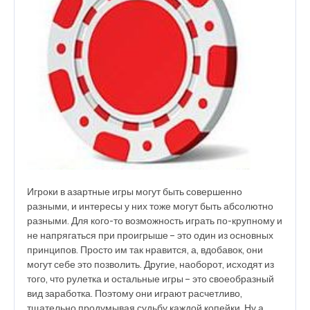
Игроки в азартные игры могут быть совершенно
разными, и интересы у них тоже могут быть абсолютно
разными. Для кого-то возможность играть по-крупному и
не напрягаться при проигрыше – это один из основных
принципов. Просто им так нравится, а, вдобавок, они
могут себе это позволить. Другие, наоборот, исходят из
того, что рулетка и остальные игры – это своеобразный
вид заработка. Поэтому они играют расчетливо,
тщательно продумывая судьбу каждой копейки. Ну а