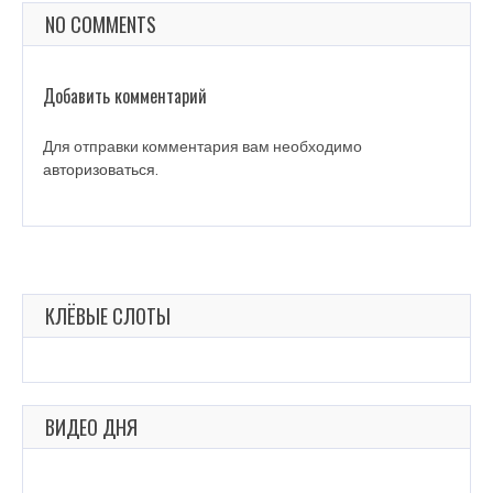
NO COMMENTS
Добавить комментарий
Для отправки комментария вам необходимо
авторизоваться
.
КЛЁВЫЕ СЛОТЫ
ВИДЕО ДНЯ