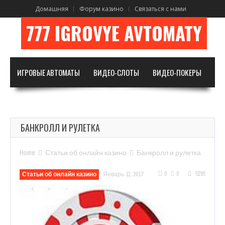
Домашняя
Форум казино
Связаться с нами
777 IGROVYE AVTOMATY
ИГРОВЫЕ АВТОМАТЫ
ВИДЕО-СЛОТЫ
ВИДЕО-ПОКЕРЫ
ИГРЫ КАЗИНО
КАЗИНО
СТАТЬИ
БАНКРОЛЛ И РУЛЕТКА
Home
Статьи об онлайн казино
Банкролл и рулетка


0
0
5295
Статьи об онлайн казино
Январь 11, 2017