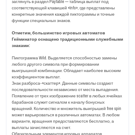
заглянуть в раздел Paytable — таблица выплат под
соответствующей клавишей «Info», где представлены
конкретные значения каждой пиктограммы и точные
функции специальных знаков.
Отметим, большинство игровых автоматов
Гейминатор оснащено традиционными служебными
знаками:
Пиктограмма Wild. Выделяется способностью замены
любого другого символа при формировании
выигрышной комбинации. Обладает наиболее высоким
коэффициентом выплат.
Знак разброса-«скаттер». Данные символы создают
последовательности независимо от места выпадения.
Появление от трех изображение scatter в любых ячейках
барабанов служит сигналом к началу бонусных
вращений. Количество и множитель выигрышей free spin
может варьироваться в различных автоматах. В любом
варианте, вращения предоставляются бесплатно, а
выплаты зачисляются на счет.
Обязательным элементов игровых аппаратов