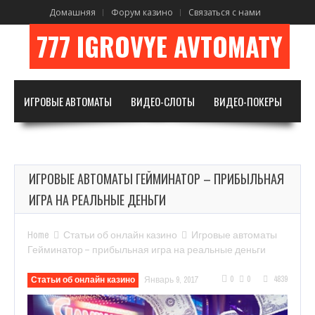
Домашняя
Форум казино
Связаться с нами
777 IGROVYE AVTOMATY
ИГРОВЫЕ АВТОМАТЫ
ВИДЕО-СЛОТЫ
ВИДЕО-ПОКЕРЫ
ИГРЫ КАЗИНО
КАЗИНО
СТАТЬИ
ИГРОВЫЕ АВТОМАТЫ ГЕЙМИНАТОР – ПРИБЫЛЬНАЯ
ИГРА НА РЕАЛЬНЫЕ ДЕНЬГИ
Home
Статьи об онлайн казино
Игровые автоматы


Гейминатор – прибыльная игра на реальные деньги
0
0
4839
Статьи об онлайн казино
Январь 9, 2017