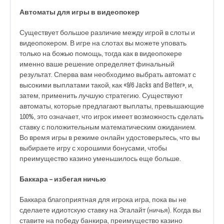
Автоматы для игры в видеопокер
Существует большое различие между игрой в слоты и
видеопокером. В игре на слотах вы можете уповать
только на божью помощь, тогда как в видеопокере
именно ваше решение определяет финальный
результат. Сперва вам необходимо выбрать автомат с
высокими выплатами такой, как «9/6 Jacks and Better», и,
затем, применить лучшую стратегию. Существуют
автоматы, которые предлагают выплаты, превышающие
100%, это означает, что игрок имеет возможность сделать
ставку с положительным математическим ожиданием.
Во время игры в режиме онлайн удостоверьтесь, что вы
выбираете игру с хорошими бонусами, чтобы
преимущество казино уменьшилось еще больше.
Баккара – избегая ничью
Баккара благоприятная для игрока игра, пока вы не
сделаете идиотскую ставку на Эгалайт (ничья). Когда вы
ставите на победу банкира, преимущество казино