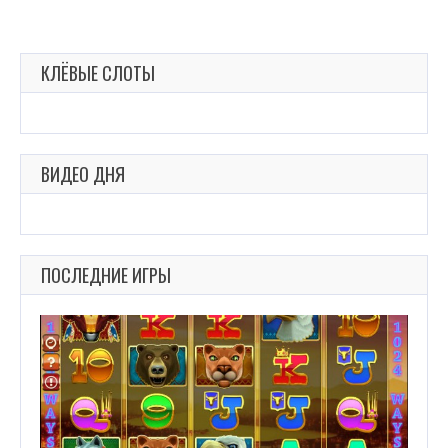
КЛЁВЫЕ СЛОТЫ
ВИДЕО ДНЯ
ПОСЛЕДНИЕ ИГРЫ