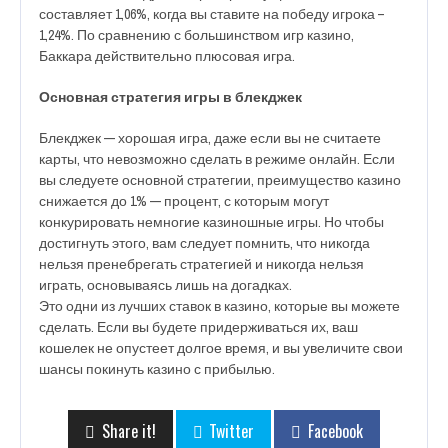
составляет 1,06%, когда вы ставите на победу игрока –
1,24%. По сравнению с большинством игр казино,
Баккара действительно плюсовая игра.
Основная стратегия игры в блекджек
Блекджек — хорошая игра, даже если вы не считаете
карты, что невозможно сделать в режиме онлайн. Если
вы следуете основной стратегии, преимущество казино
снижается до 1% — процент, с которым могут
конкурировать немногие казиношные игры. Но чтобы
достигнуть этого, вам следует помнить, что никогда
нельзя пренебрегать стратегией и никогда нельзя
играть, основываясь лишь на догадках.
Это одни из лучших ставок в казино, которые вы можете
сделать. Если вы будете придерживаться их, ваш
кошелек не опустеет долгое время, и вы увеличите свои
шансы покинуть казино с прибылью.
Share it!
Twitter
Facebook