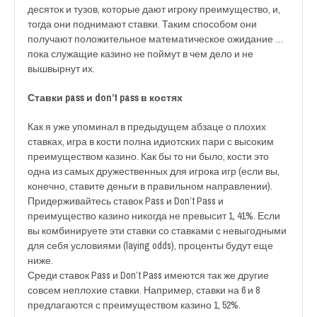
десяток и тузов, которые дают игроку преимущество, и,
тогда они поднимают ставки. Таким способом они
получают положительное математическое ожидание …
пока служащие казино не поймут в чем дело и не
вышвырнут их.
Ставки pass и don’t pass в костях
Как я уже упоминал в предыдущем абзаце о плохих
ставках, игра в кости полна идиотских пари с высоким
преимуществом казино. Как бы то ни было, кости это
одна из самых дружественных для игрока игр (если вы,
конечно, ставите деньги в правильном направлении).
Придерживайтесь ставок Pass и Don’t Pass и
преимущество казино никогда не превысит 1, 41%. Если
вы комбинируете эти ставки со ставками с невыгодными
для себя условиями (laying odds), проценты будут еще
ниже.
Среди ставок Pass и Don’t Pass имеются так же другие
совсем неплохие ставки. Например, ставки на 6 и 8
предлагаются с преимуществом казино 1, 52%.