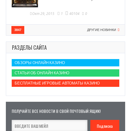
Окт 29, 2015
1
40104
0
ДРУГИЕ НОВИНКИ
3847
РАЗДЕЛЫ САЙТА
ОБЗОРЫ ОНЛАЙН КАЗИНО
СТАТЬИ ОБ ОНЛАЙН КАЗИНО
БЕСПЛАТНЫЕ ИГРОВЫЕ АВТОМАТЫ КАЗИНО
ПОЛУЧАЙТЕ ВСЕ НОВОСТИ В СВОЙ ПОЧТОВЫЙ ЯЩИК!