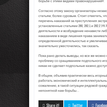
борьбе с этими видами правонарушений».
Согласно этому закону организаторы незак
статьям, более суровым. Стоит отметить, 
перечень наказаний за преступления экстр
установленные статьями 280, 282.1 и 282.2 
деятельности и возбуждение ненависти либ
наказанием в виде лишения права занимат
определенной деятельностью и увеличивает
значительно ужесточились, так сказать.
Пока рано делать выводы, но все же можно 
проблему со сращиванием подпольного иго
никак не сделает подпольные казино досту
В общем, объявив практически весь игорный
работать экономический и интеллектуальны
сожалению, в такой ситуации рядовой граж
непонятной нам борьбы…
Share it!
Twitter
Facebo