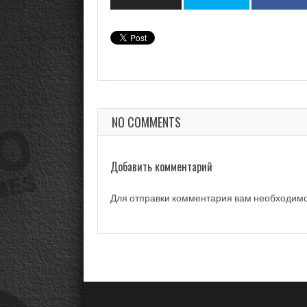
NO COMMENTS
Добавить комментарий
Для отправки комментария вам необходим