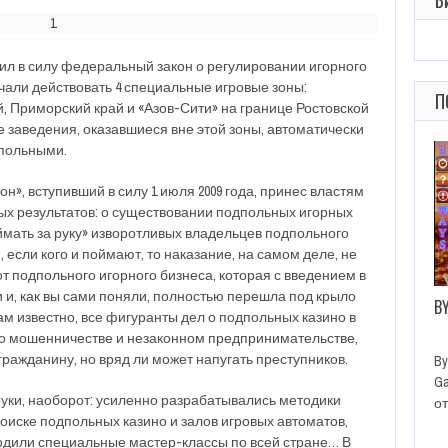
упил в силу федеральный закон о регулировании игорного
ачали действовать 4 специальные игровые зоны:
П
, Приморский край и «Азов-Сити» на границе Ростовской
е заведения, оказавшиеся вне этой зоны, автоматически
дпольными.
он», вступивший в силу 1 июля 2009 года, принес властям
ых результатов: о существовании подпольных игорных
ймать за руку» изворотливых владельцев подпольного
, если кого и поймают, то наказание, на самом деле, не
т подпольного игорного бизнеса, которая с введением в
 и, как вы сами поняли, полностью перешла под крыло
B
м известно, все фигуранты дел о подпольных казино в
 о мошенничестве и незаконном предпринимательстве,
ражданину, но вряд ли может напугать преступников.
By
Ga
руки, наоборот: усиленно разрабатывались методики
о
оиске подпольных казино и залов игровых автоматов,
одили специальные мастер-классы по всей стране… В