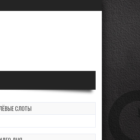
ЛЁВЫЕ СЛОТЫ
ИДЕО ДНЯ