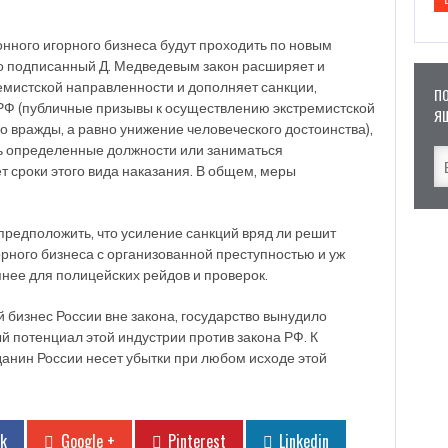
онного игорного бизнеса будут проходить по новым
что подписанный Д. Медведевым закон расширяет и
емистской направленности и дополняет санкции,
П
УК РФ (публичные призывы к осуществлению экстремистской
Я
о вражды, а равно унижение человеческого достоинства),
ь определенные должности или заниматься
 сроки этого вида наказания. В общем, меры
предположить, что усиление санкций вряд ли решит
рного бизнеса с организованной преступностью и уж
пнее для полицейских рейдов и проверок.
 бизнес России вне закона, государство вынудило
й потенциал этой индустрии против закона РФ. К
данин России несет убытки при любом исходе этой
ok
Google +
Pinterest
Linkedin