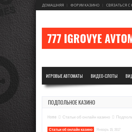
ДОМАШНЯЯ
ФОРУМ КАЗИНО
СВЯЗАТЬСЯ С
777 IGROVYE AVTO
ИГРОВЫЕ АВТОМАТЫ
ВИДЕО-СЛОТЫ
ВИ
ПОДПОЛЬНОЕ КАЗИНО
Home
Статьи об онлайн казино
Подполь


Статьи об онлайн казино
Январь 15, 2017