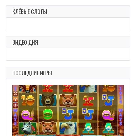
КЛЁВЫЕ СЛОТЫ
ВИДЕО ДНЯ
ПОСЛЕДНИЕ ИГРЫ