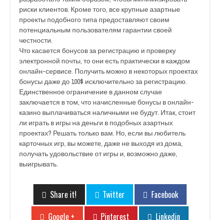
риски клиентов. Кроме того, все крупные азартные
проекты подобного типа предоставляют своим
потенциальным пользователям гарантии своей
честности.
Что касается бонусов за регистрацию и проверку
электронной почты, то они есть практически в каждом
онлайн-сервисе. Получить можно в некоторых проектах
бонусы даже до 100$ исключительно за регистрацию.
Единственное ограничение в данном случае
заключается в том, что начисленные бонусы в онлайн-
казино выплачиваться наличными не будут. Итак, стоит
ли играть в игры на деньги в подобных азартных
проектах? Решать только вам. Но, если вы любитель
карточных игр, вы можете, даже не выходя из дома,
получать удовольствие от игры и, возможно даже,
выигрывать.
Share it!
Twitter
Facebook
Google +
Pinterest
Linkedin