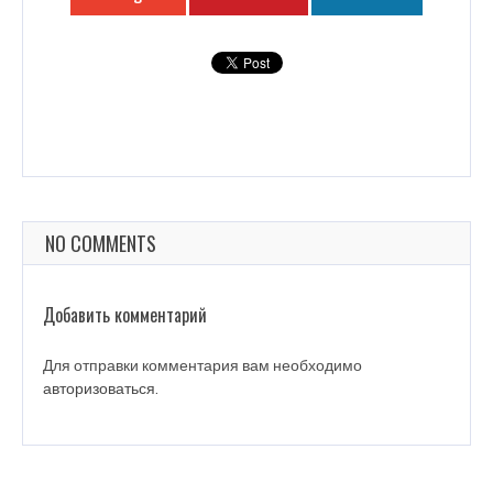
NO COMMENTS
Добавить комментарий
Для отправки комментария вам необходимо
авторизоваться
.