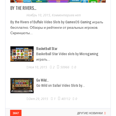
BY THE RIVERS…
Ноябрь 10, 2015,
Комментариев
к
нет
записи
By the Rivers of Buffalo Video Slots by GamesOS Gaming играть
By the
бесплатно. Обзоры и рейтинги от реальных игроков.
Rivers
Скриншоты…
of
Buffalo
Basketball Star
Basketball Star Video slots by Microgaming
играть…
Ноя 10, 2015
2
50966
0
Go Wild…
Go Wild on Safari Video Slots by…
Окт 29, 2015
1
40112
0
ДРУГИЕ НОВИНКИ
3847