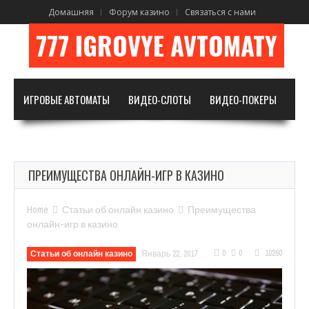
Домашняя
Форум казино
Связаться с нами
777 IGROVYE AVTOMATY
ИГРОВЫЕ АВТОМАТЫ
ВИДЕО-СЛОТЫ
ВИДЕО-ПОКЕРЫ
ИГРЫ КАЗИНО
КАЗИНО
СТАТЬИ
ПРЕИМУЩЕСТВА ОНЛАЙН-ИГР В КАЗИНО
Home
Статьи об онлайн казино
Преимущества


онлайн-игр в казино
0
0
10260
Статьи об онлайн казино
Январь 22, 2017