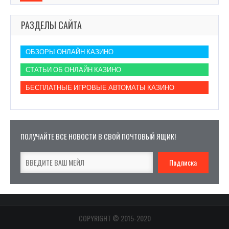
РАЗДЕЛЫ САЙТА
ОБЗОРЫ ОНЛАЙН КАЗИНО
СТАТЬИ ОБ ОНЛАЙН КАЗИНО
БЕСПЛАТНЫЕ ИГРОВЫЕ АВТОМАТЫ КАЗИНО
ПОЛУЧАЙТЕ ВСЕ НОВОСТИ В СВОЙ ПОЧТОВЫЙ ЯЩИК!
COPYRIGHT © 2015-2020