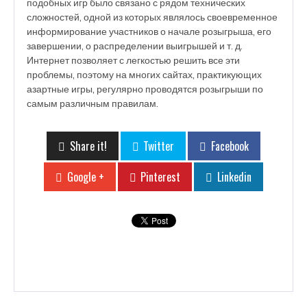
подобных игр было связано с рядом технических
сложностей, одной из которых являлось своевременное
информирование участников о начале розыгрыша, его
завершении, о распределении выигрышей и т. д.
Интернет позволяет с легкостью решить все эти
проблемы, поэтому на многих сайтах, практикующих
азартные игры, регулярно проводятся розыгрыши по
самым различным правилам.
Share it!
Twitter
Facebook
Google +
Pinterest
Linkedin