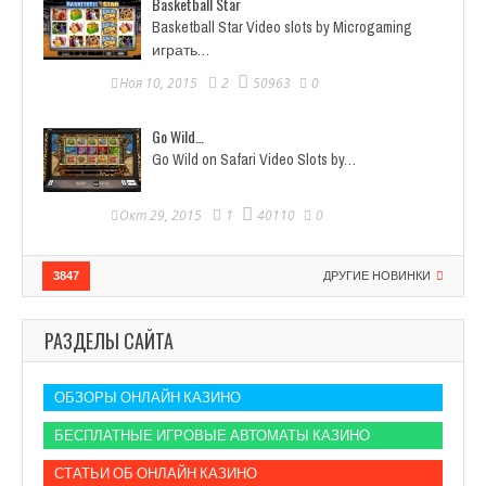
Basketball Star
Basketball Star Video slots by Microgaming
играть…
Ноя 10, 2015
2
50963
0
Go Wild…
Go Wild on Safari Video Slots by…
Окт 29, 2015
1
40110
0
ДРУГИЕ НОВИНКИ
3847
РАЗДЕЛЫ САЙТА
ОБЗОРЫ ОНЛАЙН КАЗИНО
БЕСПЛАТНЫЕ ИГРОВЫЕ АВТОМАТЫ КАЗИНО
СТАТЬИ ОБ ОНЛАЙН КАЗИНО