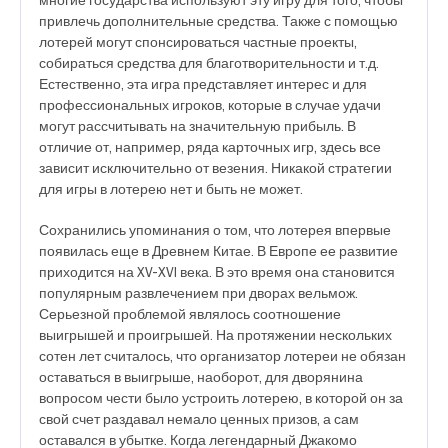
многие государства используют эту игру для того, чтобы
привлечь дополнительные средства. Также с помощью
лотерей могут спонсироваться частные проекты,
собираться средства для благотворительности и т.д.
Естественно, эта игра представляет интерес и для
профессиональных игроков, которые в случае удачи
могут рассчитывать на значительную прибыль. В
отличие от, например, ряда карточных игр, здесь все
зависит исключительно от везения. Никакой стратегии
для игры в лотерею нет и быть не может.
Сохранились упоминания о том, что лотерея впервые
появилась еще в Древнем Китае. В Европе ее развитие
приходится на XV-XVI века. В это время она становится
популярным развлечением при дворах вельмож.
Серьезной проблемой являлось соотношение
выигрышей и проигрышей. На протяжении нескольких
сотен лет считалось, что организатор лотереи не обязан
оставаться в выигрыше, наоборот, для дворянина
вопросом чести было устроить лотерею, в которой он за
свой счет раздавал немало ценных призов, а сам
оставался в убытке. Когда легендарный Джакомо