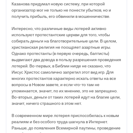
Казанова придумал новую систему, при которой
организатор мог не только не понести убытков, но и
получить прибыль, его обвинили в мошенничестве.
Интересно, что различные виды лотерей активно
используют протестантские церкви для того, чтобы
собирать деньги на благотворительные цели. В целом,
христианская религия не поощряет азартные игры.
Однако протестанты (в первую очередь, баптисты)
выдвигают два довода в пользу разрешения проведения
лотерей. Во-первых, в Библии нигде не сказано, что
Иисус Христос самолично запретил этот вид игр. Для
многих протестантов характерно искать ответы на все
вопросы в Новом завете, и если что-то там не
упоминается, значит, по их мнению, это не запрещено.
Во-вторых, деньги от таких лотерей идут на благие цели,
значит, ничего страшного в этом нет.
В современном мире лотерея приспособилась к новым
реалиям и без особого труда шагнула в Интернет.
Раньше, до появления Всемирной паутины, проведение