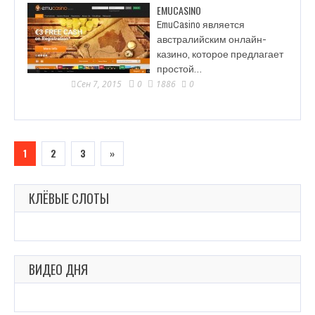
EMUCASINO
EmuCasino является
австралийским онлайн-
казино, которое предлагает
простой…
Сен 7, 2015
0
1886
0
1
2
3
»
КЛЁВЫЕ СЛОТЫ
ВИДЕО ДНЯ