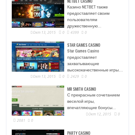
NETBET CASINO
Казино NETBET также
предоставляет своим
пользователям
дружественную…
Окт 13, 2015
0
4399
0
STAR GAMES CASINO
Star Games Casino
предоставляет
захватывающие
высококачественные игры.…
Окт 13, 2015
0
2429
0
MR SMITH CASINO
С прекрасным сочетанием
веселой игры,
впечатляющие бонусы…
Окт 12, 2015
0
2081
0
PARTY CASINO