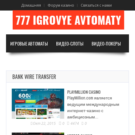
Домашняя
Форум казино
Связаться с нами
777 IGROVYE AVTOMATY
ИГРОВЫЕ АВТОМАТЫ
ВИДЕО-СЛОТЫ
ВИДЕО-ПОКЕРЫ
ИГРЫ КАЗИНО
КАЗИНО
СТАТЬИ
BANK WIRE TRANSFER
PLAYMILLION CASINO
PlayMillion.com является
ведущим международным
интернет-казино с
амбициозным…
Окт 22, 2015
0
4474
0