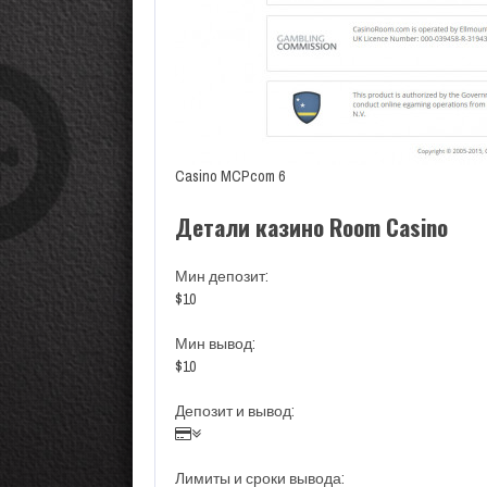
Casino MCPcom 6
Детали казино Room Casino
Мин депозит:
$10
Мин вывод:
$10
Депозит и вывод:
Лимиты и сроки вывода: