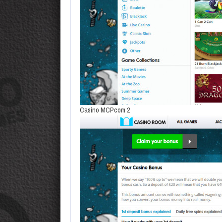
Casino MCPcom 2