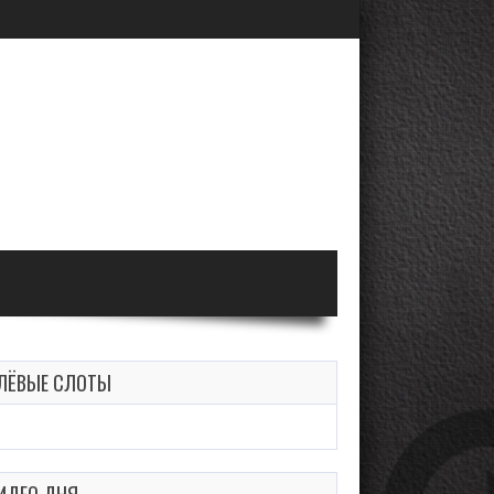
ЛЁВЫЕ СЛОТЫ
ИДЕО ДНЯ