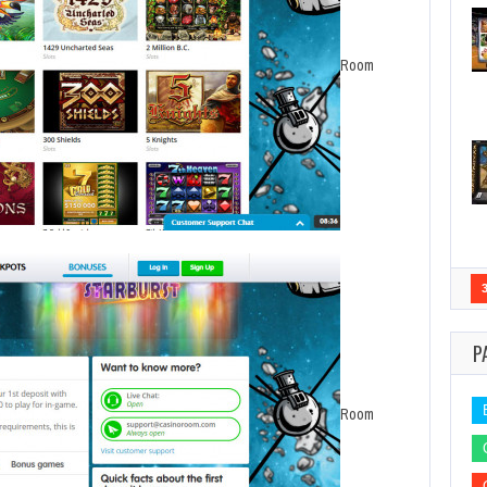
Room
Р
Room