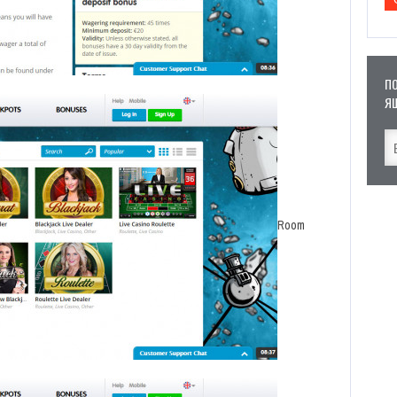
П
Я
Room