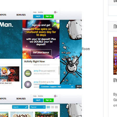
П
Room
B
By
Ga
о