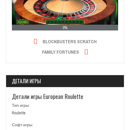
0%

BLOCKBUSTERS SCRATCH

FAMILY FORTUNES
ДЕТАЛИ ИГРЫ
Детали игры European Roulette
Тип игры:
Roulette
Софт игры: