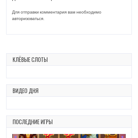
Для отправки комментария вам необходимо
авторизоваться
.
КЛЁВЫЕ СЛОТЫ
ВИДЕО ДНЯ
ПОСЛЕДНИЕ ИГРЫ