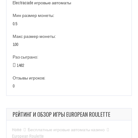
Electracade игровые автоматы
Мин размер монеты:
0.5
Макс размер монеты:
100
Раз сыграно:
1482
Отзывы игроков:
0
РЕЙТИНГ И ОБЗОР ИГРЫ EUROPEAN ROULETTE
Home
Бесплатные игровые автоматы казино


European Roulette