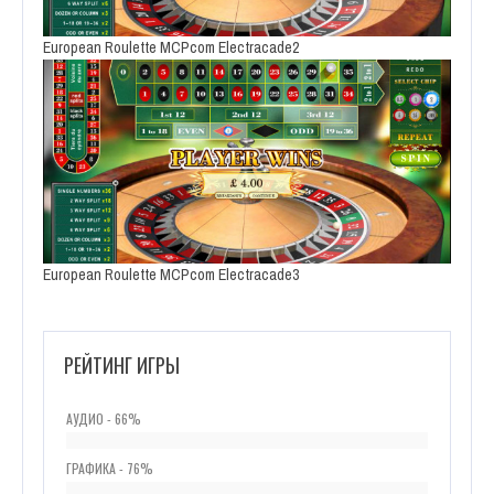
European Roulette MCPcom Electracade2
European Roulette MCPcom Electracade3
РЕЙТИНГ ИГРЫ
АУДИО - 66%
ГРАФИКА - 76%