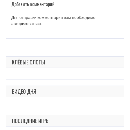
Добавить комментарий
Для отправки комментария вам необходимо
авторизоваться
.
КЛЁВЫЕ СЛОТЫ
ВИДЕО ДНЯ
ПОСЛЕДНИЕ ИГРЫ