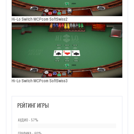
Hi-Lo Switch MCPcom SoftSwiss2
Hi-Lo Switch MCPcom SoftSwiss3
РЕЙТИНГ ИГРЫ
АУДИО - 57%
ГРАФИКА - 60%