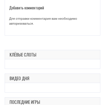
Добавить комментарий
Для отправки комментария вам необходимо
авторизоваться
.
КЛЁВЫЕ СЛОТЫ
ВИДЕО ДНЯ
ПОСЛЕДНИЕ ИГРЫ