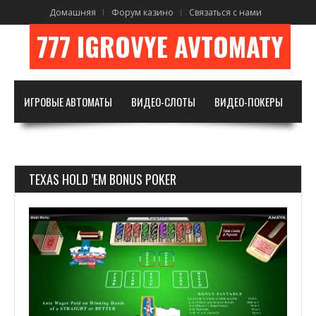
Домашняя
Форум казино
Связаться с нами
777 IGROVYE AVTOMATY
ИГРОВЫЕ АВТОМАТЫ
ВИДЕО-СЛОТЫ
ВИДЕО-ПОКЕРЫ
ИГРЫ КАЗИНО
КАЗИНО
СТАТЬИ
TEXAS HOLD ’EM BONUS POKER