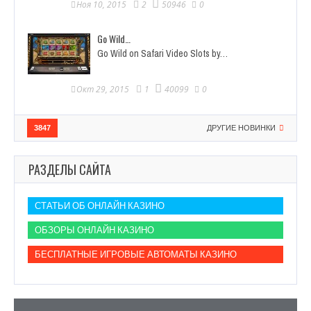
Ноя 10, 2015
2
50946
0
Go Wild…
Go Wild on Safari Video Slots by…
Окт 29, 2015
1
40099
0
ДРУГИЕ НОВИНКИ
3847
РАЗДЕЛЫ САЙТА
СТАТЬИ ОБ ОНЛАЙН КАЗИНО
ОБЗОРЫ ОНЛАЙН КАЗИНО
БЕСПЛАТНЫЕ ИГРОВЫЕ АВТОМАТЫ КАЗИНО