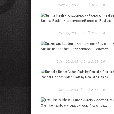
Окт 29, 2015
0
3250
0
Sunrise Reels - Классический слот от Realistic
Окт 29, 2015
0
2230
0
Snakes and Ladders - Классический слот от…
Окт 29, 2015
0
2128
0
Randalls Riches Video Slots by Realistic Games…
Окт 29, 2015
0
2951
0
Over the Rainbow - Классический слот от…