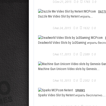
Сен 21, 2015
0
1765
0
DAZZL
Dazzle Me Video Slot by Netent играть…
Авг 24, 2015
0
1632
0
Deadworld Video Slots by 1x2Gaming играть бес
Авг 17, 2015
0
2389
0
Machine Gun Unicorn Video slots by Genesis…
Авг 10, 2015
0
2302
0
SPARKS
Sparks Video Slot by Netent играть бесплатно.…