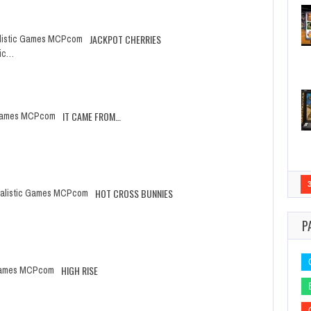
JACKPOT CHERRIES
tic…
IT CAME FROM…
HOT CROSS BUNNIES
Р
HIGH RISE