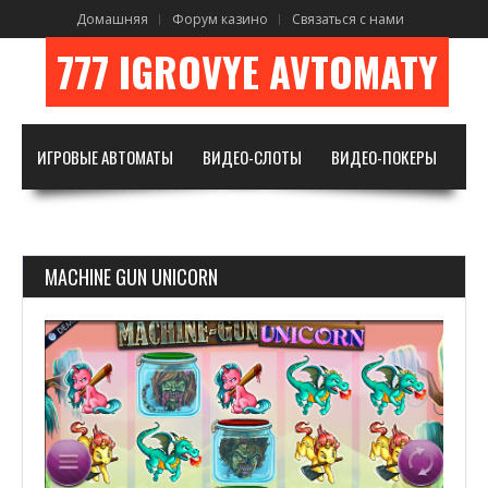
Домашняя
Форум казино
Связаться с нами
777 IGROVYE AVTOMATY
ИГРОВЫЕ АВТОМАТЫ
ВИДЕО-СЛОТЫ
ВИДЕО-ПОКЕРЫ
ИГРЫ КАЗИНО
КАЗИНО
СТАТЬИ
MACHINE GUN UNICORN