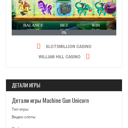
0%

SLOTSMILLION CASINO

WILLIAM HILL CASINO
ДЕТАЛИ ИГРЫ
Детали игры Machine Gun Unicorn
Тип игры:
Видео слоты