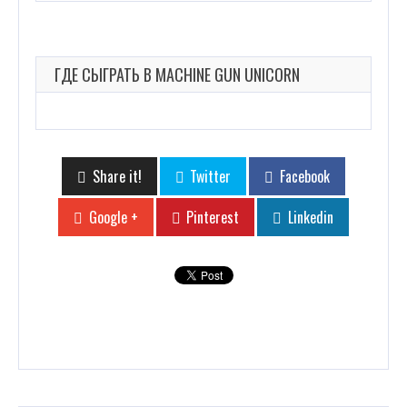
ГДЕ СЫГРАТЬ В MACHINE GUN UNICORN
Share it!
Twitter
Facebook
Google +
Pinterest
Linkedin