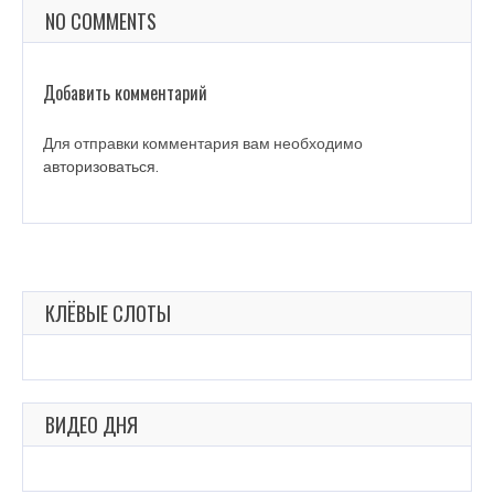
NO COMMENTS
Добавить комментарий
Для отправки комментария вам необходимо
авторизоваться
.
КЛЁВЫЕ СЛОТЫ
ВИДЕО ДНЯ