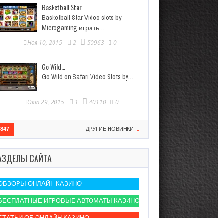
Basketball Star
Basketball Star Video slots by
Microgaming играть…
Ноя 10, 2015
2
50963
0
Go Wild…
Go Wild on Safari Video Slots by…
Окт 29, 2015
1
40110
0
ДРУГИЕ НОВИНКИ
3847
АЗДЕЛЫ САЙТА
ОБЗОРЫ ОНЛАЙН КАЗИНО
БЕСПЛАТНЫЕ ИГРОВЫЕ АВТОМАТЫ КАЗИНО
СТАТЬИ ОБ ОНЛАЙН КАЗИНО