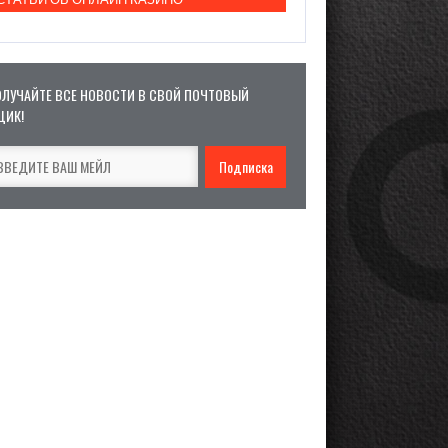
ОЛУЧАЙТЕ ВСЕ НОВОСТИ В СВОЙ ПОЧТОВЫЙ
ЩИК!