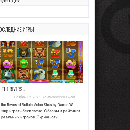
ОСЛЕДНИЕ ИГРЫ
Y THE RIVERS…
Ноябрь 10, 2015,
Комментариев
к записи By
нет
the Rivers of
 the Rivers of Buffalo Video Slots by GamesOS
Buffalo
ming играть бесплатно. Обзоры и рейтинги
т реальных игроков. Скриншоты…