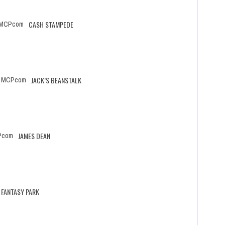
CASH STAMPEDE
JACK’S BEANSTALK
JAMES DEAN
FANTASY PARK