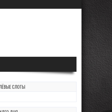
ЛЁВЫЕ СЛОТЫ
ИДЕО ДНЯ