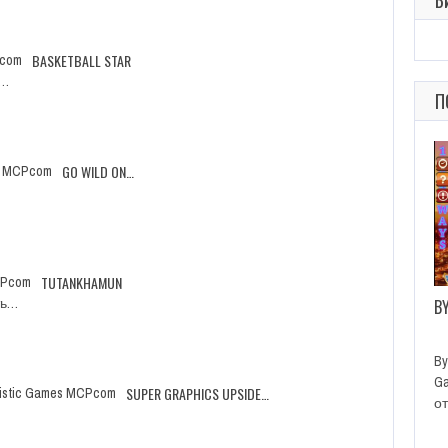
BASKETBALL STAR
ь…
П
GO WILD ON…
TUTANKHAMUN
ть…
B
By
Ga
SUPER GRAPHICS UPSIDE…
о