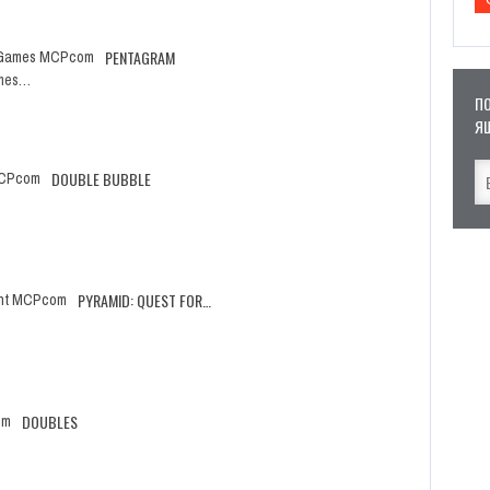
PENTAGRAM
ames…
П
Я
DOUBLE BUBBLE
PYRAMID: QUEST FOR…
DOUBLES