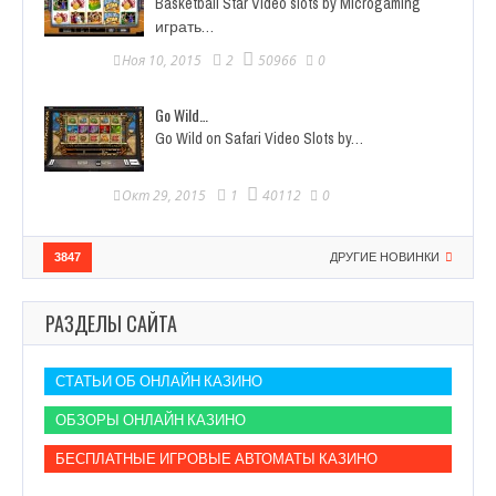
Basketball Star Video slots by Microgaming
играть…
Ноя 10, 2015
2
50966
0
Go Wild…
Go Wild on Safari Video Slots by…
Окт 29, 2015
1
40112
0
ДРУГИЕ НОВИНКИ
3847
РАЗДЕЛЫ САЙТА
СТАТЬИ ОБ ОНЛАЙН КАЗИНО
ОБЗОРЫ ОНЛАЙН КАЗИНО
БЕСПЛАТНЫЕ ИГРОВЫЕ АВТОМАТЫ КАЗИНО