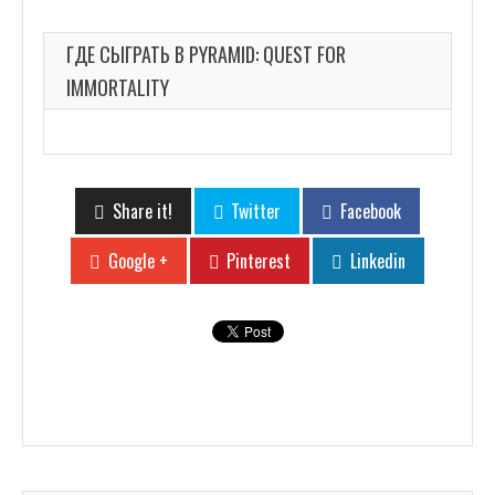
ГДЕ СЫГРАТЬ В PYRAMID: QUEST FOR
IMMORTALITY
Share it!
Twitter
Facebook
Google +
Pinterest
Linkedin