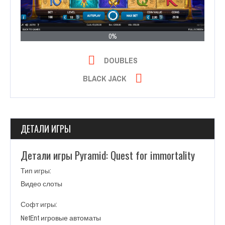
0%

DOUBLES

BLACK JACK
ДЕТАЛИ ИГРЫ
Детали игры Pyramid: Quest for immortality
Тип игры:
Видео слоты
Софт игры:
NetEnt игровые автоматы