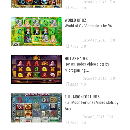
Июл 20, 2015
0
1920
0
WORLD OF OZ
World of Oz Video slots by Rival…
Июл 10, 2015
0
1768
0
HOT AS HADES
Hot as Hades Video slots by
Microgaming…
Июл 10, 2015
0
6062
0
FULL MOON FORTUNES
Full Moon Fortunes Video slots by
Ash…
Июл 3, 2015
0
1693
0