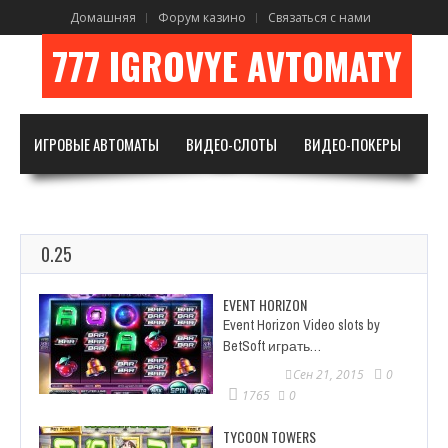
Домашняя
Форум казино
Связаться с нами
777 IGROVYE AVTOMATY
ИГРОВЫЕ АВТОМАТЫ
ВИДЕО-СЛОТЫ
ВИДЕО-ПОКЕРЫ
ИГРЫ КАЗИНО
КАЗИНО
СТАТЬИ
0.25
EVENT HORIZON
Event Horizon Video slots by
BetSoft играть…
Сен 21, 2015
0
1765
0
TYCOON TOWERS