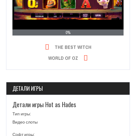
0%

THE BEST WITCH

WORLD OF OZ
ДЕТАЛИ ИГРЫ
Детали игры Hot as Hades
Тип игры:
Видео слоты
Софт игры: