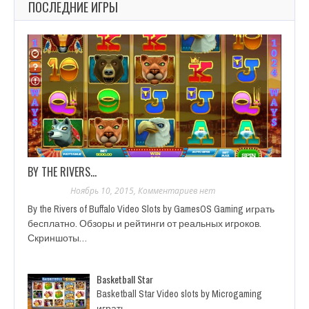
ПОСЛЕДНИЕ ИГРЫ
BY THE RIVERS…
Ноябрь 10, 2015,
Комментариев
к
нет
записи
By the Rivers of Buffalo Video Slots by GamesOS Gaming играть
By the
бесплатно. Обзоры и рейтинги от реальных игроков.
Rivers
Скриншоты…
of
Buffalo
Basketball Star
Basketball Star Video slots by Microgaming
играть…