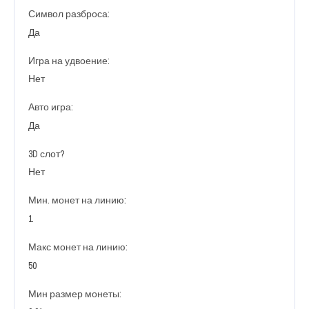
Символ разброса:
Да
Игра на удвоение:
Нет
Авто игра:
Да
3D слот?
Нет
Мин. монет на линию:
1
Макс монет на линию:
50
Мин размер монеты: