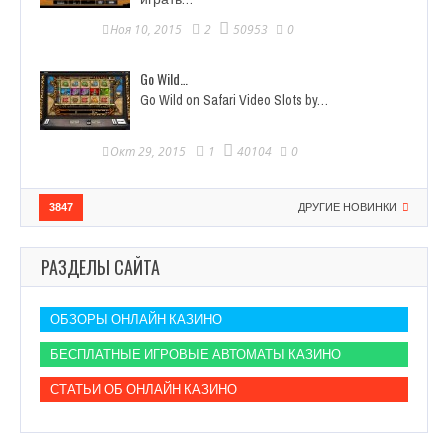
Ноя 10, 2015
2
50953
0
Go Wild…
Go Wild on Safari Video Slots by…
Окт 29, 2015
1
40104
0
ДРУГИЕ НОВИНКИ
3847
РАЗДЕЛЫ САЙТА
ОБЗОРЫ ОНЛАЙН КАЗИНО
БЕСПЛАТНЫЕ ИГРОВЫЕ АВТОМАТЫ КАЗИНО
СТАТЬИ ОБ ОНЛАЙН КАЗИНО