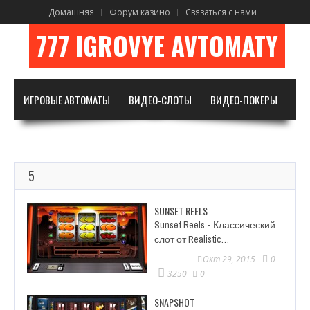
Домашняя
Форум казино
Связаться с нами
777 IGROVYE AVTOMATY
ИГРОВЫЕ АВТОМАТЫ
ВИДЕО-СЛОТЫ
ВИДЕО-ПОКЕРЫ
ИГРЫ КАЗИНО
КАЗИНО
СТАТЬИ
5
SUNSET REELS
Sunset Reels - Классический
слот от Realistic…
Окт 29, 2015
0
3250
0
SNAPSHOT