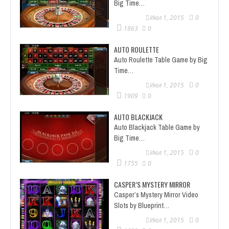
Big Time…
Июл 1, 2015
0
1863
0
AUTO ROULETTE
Auto Roulette Table Game by Big
Time…
Июл 1, 2015
0
1909
0
AUTO BLACKJACK
Auto Blackjack Table Game by
Big Time…
Июл 1, 2015
0
1755
0
CASPER’S MYSTERY MIRROR
Casper’s Mystery Mirror Video
Slots by Blueprint…
Июл 1, 2015
0