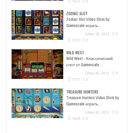
1622
0
ZODIAC SLOT
Zodiac Slot Video Slots by
Gamescale играть…
Июн 30, 2015
0
1511
0
WILD WEST
Wild West - Классический
слот от Gamescale…
Июн 30, 2015
0
1511
0
TREASURE HUNTERS
Treasure Hunters Video Slots by
Gamescale играть…
Июн 30, 2015
0
1430
0