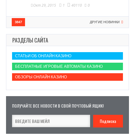
Окт 29, 2015
1
40110
0
ДРУГИЕ НОВИНКИ
3847
РАЗДЕЛЫ САЙТА
СТАТЬИ ОБ ОНЛАЙН КАЗИНО
БЕСПЛАТНЫЕ ИГРОВЫЕ АВТОМАТЫ КАЗИНО
ОБЗОРЫ ОНЛАЙН КАЗИНО
ПОЛУЧАЙТЕ ВСЕ НОВОСТИ В СВОЙ ПОЧТОВЫЙ ЯЩИК!