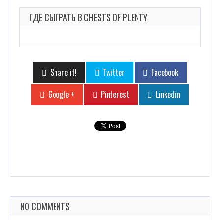
ГДЕ СЫГРАТЬ В CHESTS OF PLENTY
Share it!
Twitter
Facebook
Google +
Pinterest
Linkedin
NO COMMENTS