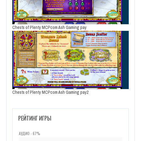
Chests of Plenty MCPcom Ash Gaming pay
Chests of Plenty MCPcom Ash Gaming pay2
РЕЙТИНГ ИГРЫ
АУДИО - 67%