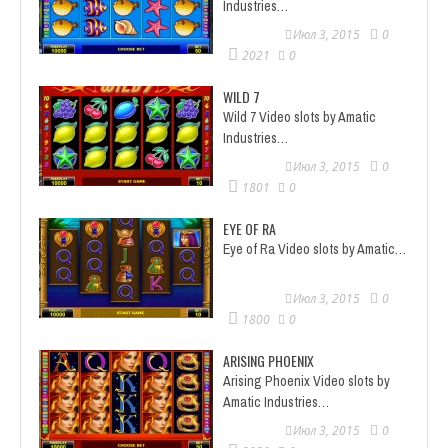
Industries…
Июл 3, 2015
0
2021
0
WILD 7
Wild 7 Video slots by Amatic
Industries…
Июл 3, 2015
0
1801
0
EYE OF RA
Eye of Ra Video slots by Amatic…
Июл 3, 2015
0
1800
0
ARISING PHOENIX
Arising Phoenix Video slots by
Amatic Industries…
Июл 3, 2015
0