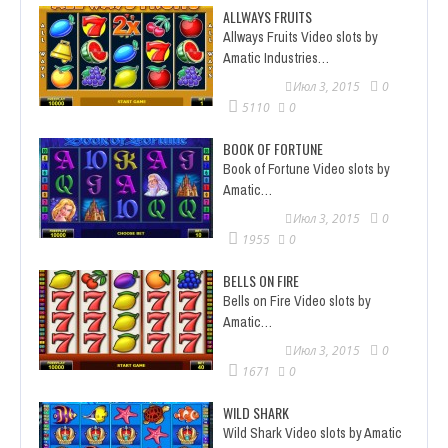
ALLWAYS FRUITS
Allways Fruits Video slots by
Amatic Industries…
Июл 3, 2015
0
5110
0
BOOK OF FORTUNE
Book of Fortune Video slots by
Amatic…
Июл 3, 2015
0
1955
0
BELLS ON FIRE
Bells on Fire Video slots by
Amatic…
Июл 3, 2015
0
1671
0
WILD SHARK
Wild Shark Video slots by Amatic